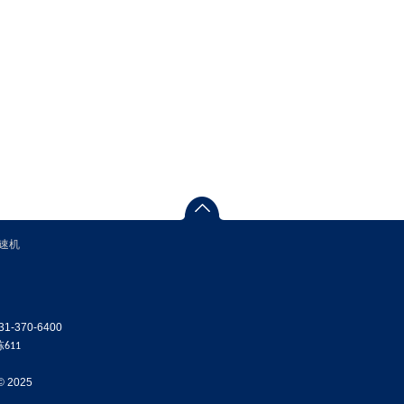
速机
-370-6400
栋
611
© 2025