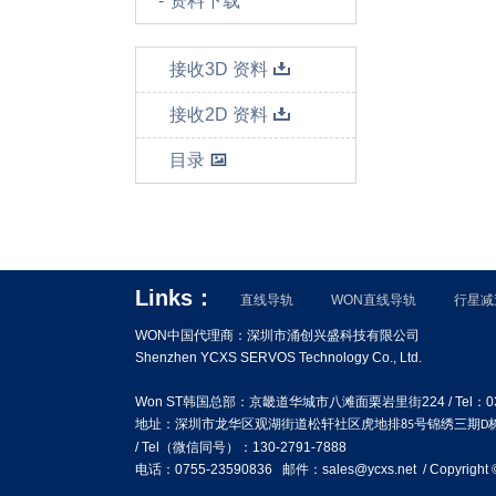
资料下载
接收3D 资料
接收2D 资料
目录
Links：
直线导轨
WON直线导轨
行星减
WON中国代理商：深圳市涌创兴盛科技有限公司
Shenzhen YCXS SERVOS Technology Co., Ltd.
Won ST韩国总部：京畿道华城市八滩面栗岩里街224 / Tel：031
地址：
深圳市龙华区观湖街道松轩社区虎地排
号锦绣三期
85
D
/ Tel（
微信同号）
：130-2791-7888
电话：0755-23590836 邮件：sales@ycxs.net / Copyright 